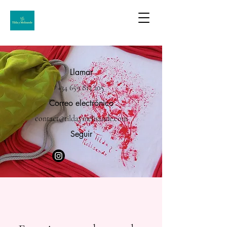
Llamar
+34 659 813 205
Correo electrónico
contact@tildaymelisande.com
Seguir