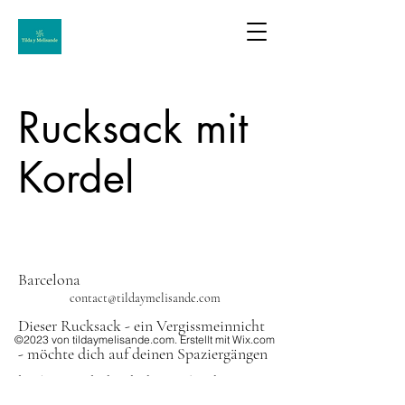
Rucksack mit
Kordel
Standort
Barcelona
contact@tildaymelisande.com
Dieser Rucksack - ein Vergissmeinnicht
©2023 von tildaymelisande.com. Erstellt mit Wix.com
- möchte dich auf deinen Spaziergängen
begleiten, ob durch den Park oder zur